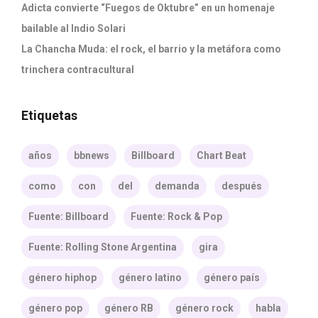
Adicta convierte “Fuegos de Oktubre” en un homenaje
bailable al Indio Solari
La Chancha Muda: el rock, el barrio y la metáfora como
trinchera contracultural
Etiquetas
años
bbnews
Billboard
Chart Beat
como
con
del
demanda
después
Fuente: Billboard
Fuente: Rock & Pop
Fuente: Rolling Stone Argentina
gira
género hiphop
género latino
género país
género pop
género RB
género rock
habla