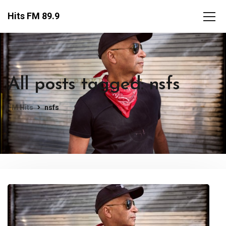
Hits FM 89.9
All posts tagged: nsfs
FM Hits
nsfs