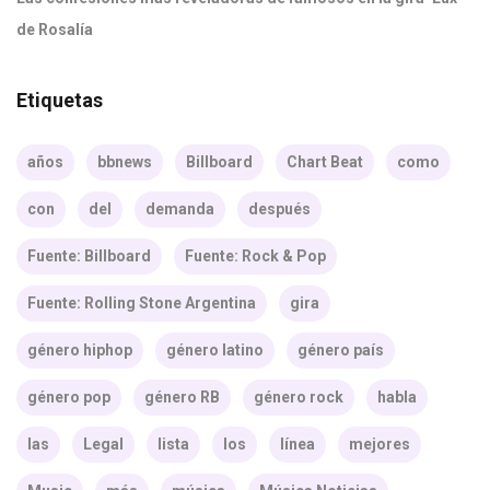
de Rosalía
Etiquetas
años
bbnews
Billboard
Chart Beat
como
con
del
demanda
después
Fuente: Billboard
Fuente: Rock & Pop
Fuente: Rolling Stone Argentina
gira
género hiphop
género latino
género país
género pop
género RB
género rock
habla
las
Legal
lista
los
línea
mejores