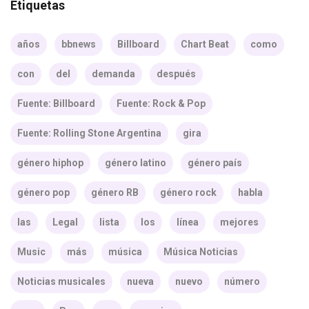
Etiquetas
años
bbnews
Billboard
Chart Beat
como
con
del
demanda
después
Fuente: Billboard
Fuente: Rock & Pop
Fuente: Rolling Stone Argentina
gira
género hiphop
género latino
género país
género pop
género RB
género rock
habla
las
Legal
lista
los
línea
mejores
Music
más
música
Música Noticias
Noticias musicales
nueva
nuevo
número