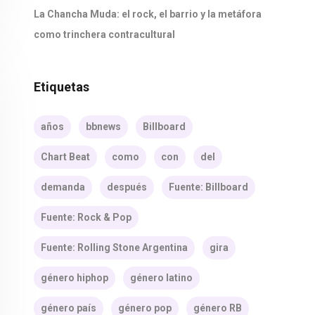
La Chancha Muda: el rock, el barrio y la metáfora
como trinchera contracultural
Etiquetas
años
bbnews
Billboard
Chart Beat
como
con
del
demanda
después
Fuente: Billboard
Fuente: Rock & Pop
Fuente: Rolling Stone Argentina
gira
género hiphop
género latino
género país
género pop
género RB