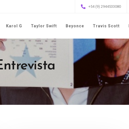
+54 (9) 2944533080
Karol G
Taylor Swift
Beyonce
Travis Scott
Entrevista