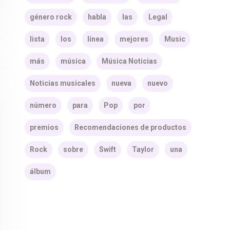
género rock
habla
las
Legal
lista
los
línea
mejores
Music
más
música
Música Noticias
Noticias musicales
nueva
nuevo
número
para
Pop
por
premios
Recomendaciones de productos
Rock
sobre
Swift
Taylor
una
álbum