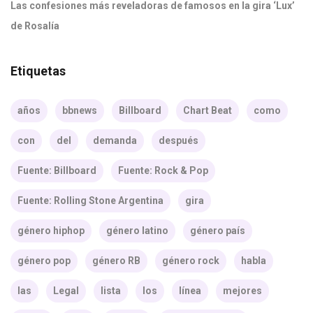
Las confesiones más reveladoras de famosos en la gira ‘Lux’
de Rosalía
Etiquetas
años
bbnews
Billboard
Chart Beat
como
con
del
demanda
después
Fuente: Billboard
Fuente: Rock & Pop
Fuente: Rolling Stone Argentina
gira
género hiphop
género latino
género país
género pop
género RB
género rock
habla
las
Legal
lista
los
línea
mejores