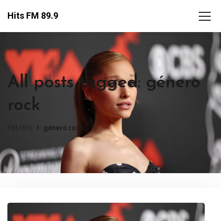
Hits FM 89.9
All posts tagged: género
rock
FM Hits
género rock