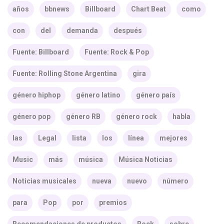
años
bbnews
Billboard
Chart Beat
como
con
del
demanda
después
Fuente: Billboard
Fuente: Rock & Pop
Fuente: Rolling Stone Argentina
gira
género hiphop
género latino
género país
género pop
género RB
género rock
habla
las
Legal
lista
los
línea
mejores
Music
más
música
Música Noticias
Noticias musicales
nueva
nuevo
número
para
Pop
por
premios