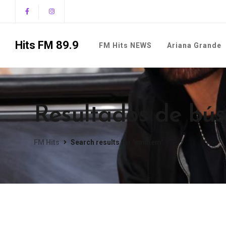
Hits FM 89.9
FM Hits NEWS
Ariana Grande
Resultados de bú
FM Hits
Search results for 'eminem'