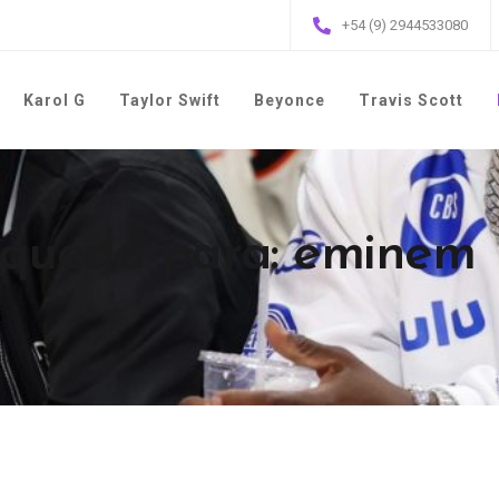
+54 (9) 2944533080
Karol G
Taylor Swift
Beyonce
Travis Scott
squeda para: eminem