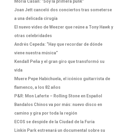
Moria Casán: “Soy la primera punk”
Joan Jett canceló dos conciertos tras someterse
a una delicada cirugía
El nuevo video de Weezer que reúne a Tony Hawk y
otras celebridades
Andrés Cepeda: “Hay que recordar de dónde
viene nuestra música”
Kendall Peña y el gran giro que transformó su
vida
Muere Pepe Habichuela, el icónico guitarrista de
flamenco, a los 82 años
P&R: Mon Laferte – Rolling Stone en Español
Bandalos Chinos va por más: nuevo disco en
camino y gira por toda la región
ECOS se despide de la Ciudad de la Furia
Linkin Park estrenará un documental sobre su