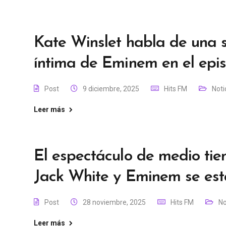
Kate Winslet habla de una 
íntima de Eminem en el epis
Post
9 diciembre, 2025
Hits FM
Noti
Leer más
El espectáculo de medio tiem
Jack White y Eminem se est
Post
28 noviembre, 2025
Hits FM
No
Leer más