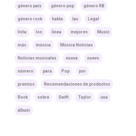
género país
género pop
género RB
género rock
habla
las
Legal
lista
los
línea
mejores
Music
más
música
Música Noticias
Noticias musicales
nueva
nuevo
número
para
Pop
por
premios
Recomendaciones de productos
Rock
sobre
Swift
Taylor
una
álbum