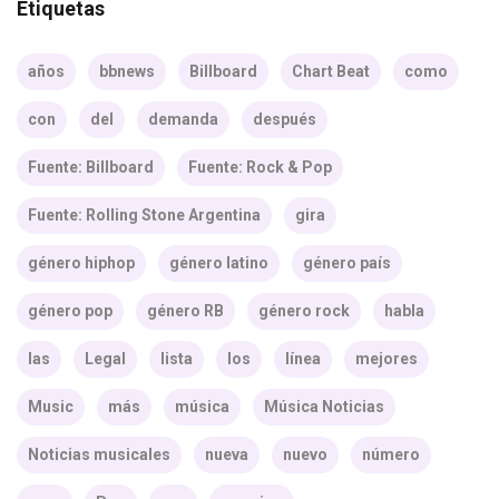
Etiquetas
años
bbnews
Billboard
Chart Beat
como
con
del
demanda
después
Fuente: Billboard
Fuente: Rock & Pop
Fuente: Rolling Stone Argentina
gira
género hiphop
género latino
género país
género pop
género RB
género rock
habla
las
Legal
lista
los
línea
mejores
Music
más
música
Música Noticias
Noticias musicales
nueva
nuevo
número