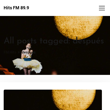
Hits FM 89.9
All posts tagged: después
FM Hits
después