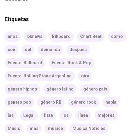
Etiquetas
años
bbnews
Billboard
Chart Beat
como
con
del
demanda
después
Fuente: Billboard
Fuente: Rock & Pop
Fuente: Rolling Stone Argentina
gira
género hiphop
género latino
género país
género pop
género RB
género rock
habla
las
Legal
lista
los
línea
mejores
Music
más
música
Música Noticias