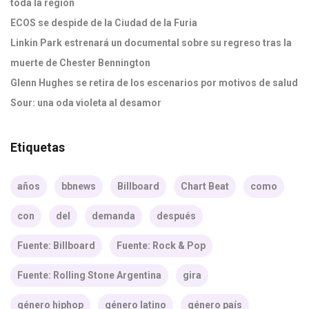
toda la región
ECOS se despide de la Ciudad de la Furia
Linkin Park estrenará un documental sobre su regreso tras la
muerte de Chester Bennington
Glenn Hughes se retira de los escenarios por motivos de salud
Sour: una oda violeta al desamor
Etiquetas
años
bbnews
Billboard
Chart Beat
como
con
del
demanda
después
Fuente: Billboard
Fuente: Rock & Pop
Fuente: Rolling Stone Argentina
gira
género hiphop
género latino
género país