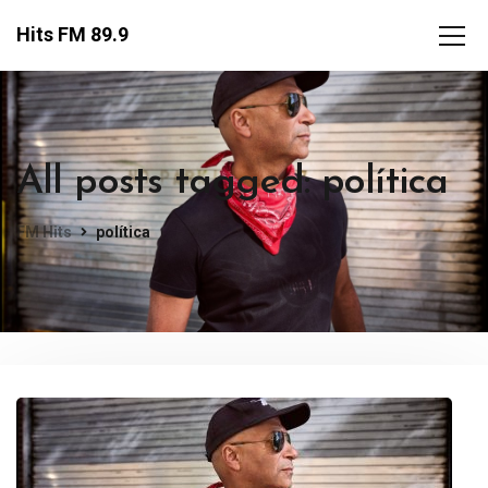
Hits FM 89.9
All posts tagged: política
FM Hits
política