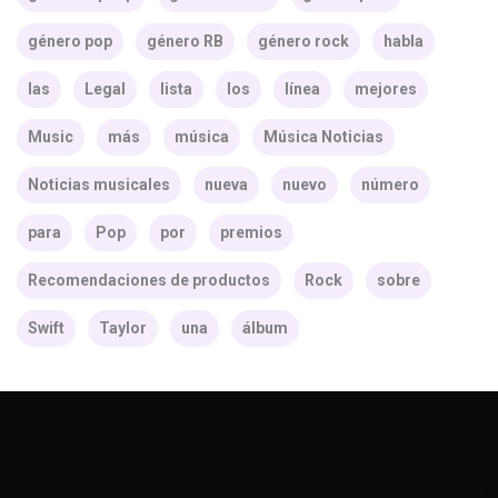
género pop
género RB
género rock
habla
las
Legal
lista
los
línea
mejores
Music
más
música
Música Noticias
Noticias musicales
nueva
nuevo
número
para
Pop
por
premios
Recomendaciones de productos
Rock
sobre
Swift
Taylor
una
álbum