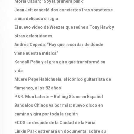
Moria Casán: “Soy la primera punk”
Joan Jett canceló dos conciertos tras someterse
a una delicada cirugía
El nuevo video de Weezer que reúne a Tony Hawk y
otras celebridades
Andrés Cepeda: “Hay que recordar de dónde
viene nuestra música”
Kendall Peña y el gran giro que transformó su
vida
Muere Pepe Habichuela, el icónico guitarrista de
flamenco, a los 82 años
P&R: Mon Laferte – Rolling Stone en Español
Bandalos Chinos va por más: nuevo disco en
camino y gira por toda la región
ECOS se despide de la Ciudad de la Furia
Linkin Park estrenará un documental sobre su