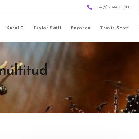
+54 (9) 2944533080
Karol G
Taylor Swift
Beyonce
Travis Scott
multitud