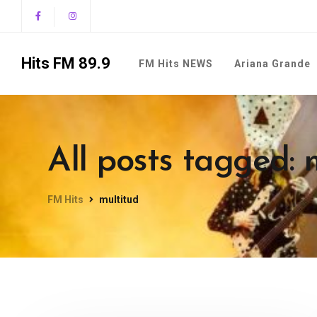
Hits FM 89.9
FM Hits NEWS
Ariana Grande
All posts tagged: 
FM Hits
multitud