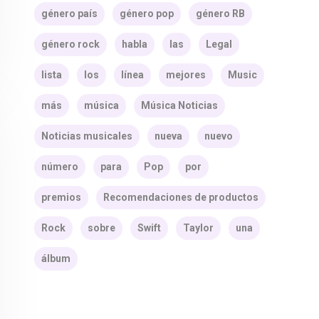
género país
género pop
género RB
género rock
habla
las
Legal
lista
los
línea
mejores
Music
más
música
Música Noticias
Noticias musicales
nueva
nuevo
número
para
Pop
por
premios
Recomendaciones de productos
Rock
sobre
Swift
Taylor
una
álbum