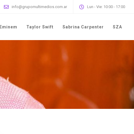
info@grupomultimedios.com.ar
Lun - Vie: 10:00 - 17:00
Eminem
Taylor Swift
Sabrina Carpenter
SZA