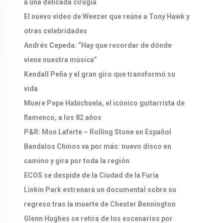
a una delicada cirugía
El nuevo video de Weezer que reúne a Tony Hawk y
otras celebridades
Andrés Cepeda: “Hay que recordar de dónde
viene nuestra música”
Kendall Peña y el gran giro que transformó su
vida
Muere Pepe Habichuela, el icónico guitarrista de
flamenco, a los 82 años
P&R: Mon Laferte – Rolling Stone en Español
Bandalos Chinos va por más: nuevo disco en
camino y gira por toda la región
ECOS se despide de la Ciudad de la Furia
Linkin Park estrenará un documental sobre su
regreso tras la muerte de Chester Bennington
Glenn Hughes se retira de los escenarios por