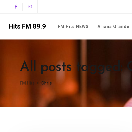
Hits FM 89.9
FM Hits NEWS
Ariana Grande
All posts tagged: 
FM Hits
Chris