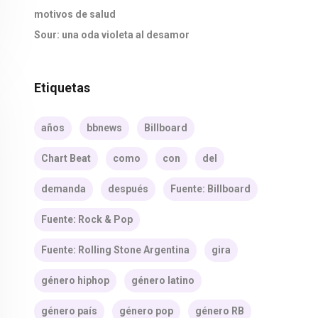
motivos de salud
Sour: una oda violeta al desamor
Etiquetas
años
bbnews
Billboard
Chart Beat
como
con
del
demanda
después
Fuente: Billboard
Fuente: Rock & Pop
Fuente: Rolling Stone Argentina
gira
género hiphop
género latino
género país
género pop
género RB