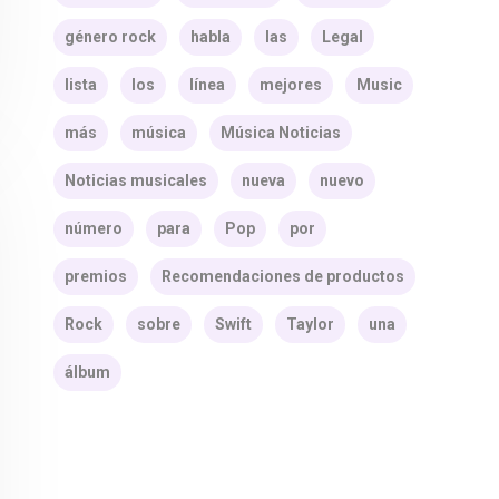
género rock
habla
las
Legal
lista
los
línea
mejores
Music
más
música
Música Noticias
Noticias musicales
nueva
nuevo
número
para
Pop
por
premios
Recomendaciones de productos
Rock
sobre
Swift
Taylor
una
álbum