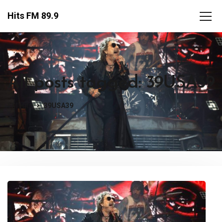
Hits FM 89.9
All posts tagged: 39USA39
FM Hits
39USA39