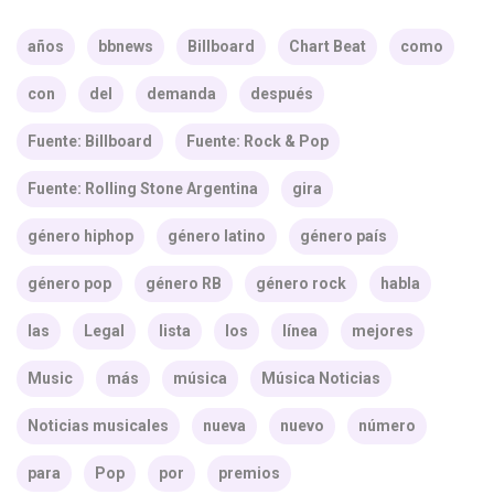
años
bbnews
Billboard
Chart Beat
como
con
del
demanda
después
Fuente: Billboard
Fuente: Rock & Pop
Fuente: Rolling Stone Argentina
gira
género hiphop
género latino
género país
género pop
género RB
género rock
habla
las
Legal
lista
los
línea
mejores
Music
más
música
Música Noticias
Noticias musicales
nueva
nuevo
número
para
Pop
por
premios