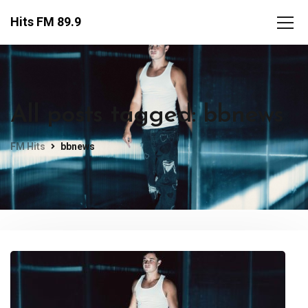
Hits FM 89.9
All posts tagged: bbnews
FM Hits
bbnews