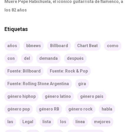
Muere Pepe Habichuela, el icónico guitarrista de flamenco, a
los 82 años
Etiquetas
años
bbnews
Billboard
Chart Beat
como
con
del
demanda
después
Fuente: Billboard
Fuente: Rock & Pop
Fuente: Rolling Stone Argentina
gira
género hiphop
género latino
género país
género pop
género RB
género rock
habla
las
Legal
lista
los
línea
mejores