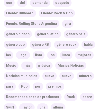
con
del
demanda
después
Fuente: Billboard
Fuente: Rock & Pop
Fuente: Rolling Stone Argentina
gira
género hiphop
género latino
género país
género pop
género RB
género rock
habla
las
Legal
lista
los
línea
mejores
Music
más
música
Música Noticias
Noticias musicales
nueva
nuevo
número
para
Pop
por
premios
Recomendaciones de productos
Rock
sobre
Swift
Taylor
una
álbum