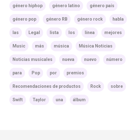
género hiphop
género latino
género país
género pop
género RB
género rock
habla
las
Legal
lista
los
línea
mejores
Music
más
música
Música Noticias
Noticias musicales
nueva
nuevo
número
para
Pop
por
premios
Recomendaciones de productos
Rock
sobre
Swift
Taylor
una
álbum