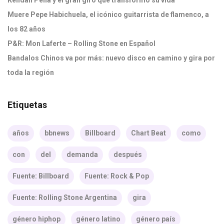
Kendall Peña y el gran giro que transformó su vida
Muere Pepe Habichuela, el icónico guitarrista de flamenco, a
los 82 años
P&R: Mon Laferte – Rolling Stone en Español
Bandalos Chinos va por más: nuevo disco en camino y gira por
toda la región
Etiquetas
años
bbnews
Billboard
Chart Beat
como
con
del
demanda
después
Fuente: Billboard
Fuente: Rock & Pop
Fuente: Rolling Stone Argentina
gira
género hiphop
género latino
género país