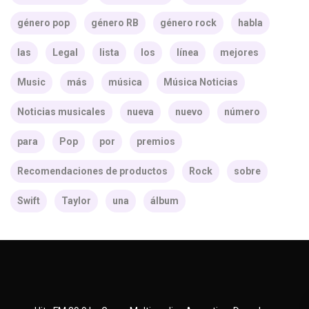
género pop
género RB
género rock
habla
las
Legal
lista
los
línea
mejores
Music
más
música
Música Noticias
Noticias musicales
nueva
nuevo
número
para
Pop
por
premios
Recomendaciones de productos
Rock
sobre
Swift
Taylor
una
álbum