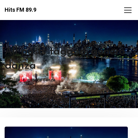
Hits FM 89.9
All posts tagged: género
danza
FM Hits
género danza