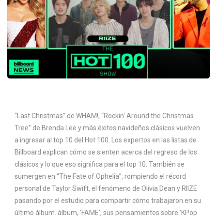
“Last Christmas” de WHAM!, “Rockin' Around the Christmas
Tree” de Brenda Lee y más éxitos navideños clásicos vuelven
a ingresar al top 10 del Hot 100. Los expertos en las listas de
Billboard explican cómo se sienten acerca del regreso de los
clásicos y lo que eso significa para el top 10. También se
sumergen en “The Fate of Ophelia”, rompiendo el récord
personal de Taylor Swift, el fenómeno de Olivia Dean y RIIZE
pasando por el estudio para compartir cómo trabajaron en su
último álbum. álbum, 'FAME', sus pensamientos sobre 'KPop