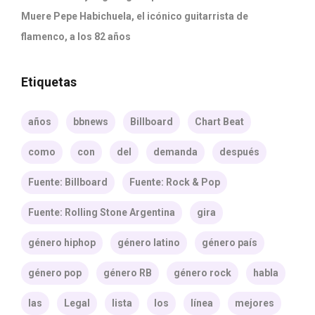
Muere Pepe Habichuela, el icónico guitarrista de
flamenco, a los 82 años
Etiquetas
años
bbnews
Billboard
Chart Beat
como
con
del
demanda
después
Fuente: Billboard
Fuente: Rock & Pop
Fuente: Rolling Stone Argentina
gira
género hiphop
género latino
género país
género pop
género RB
género rock
habla
las
Legal
lista
los
línea
mejores