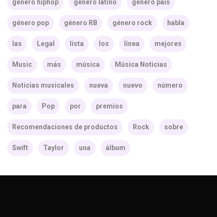
género hiphop
género latino
género país
género pop
género RB
género rock
habla
las
Legal
lista
los
línea
mejores
Music
más
música
Música Noticias
Noticias musicales
nueva
nuevo
número
para
Pop
por
premios
Recomendaciones de productos
Rock
sobre
Swift
Taylor
una
álbum