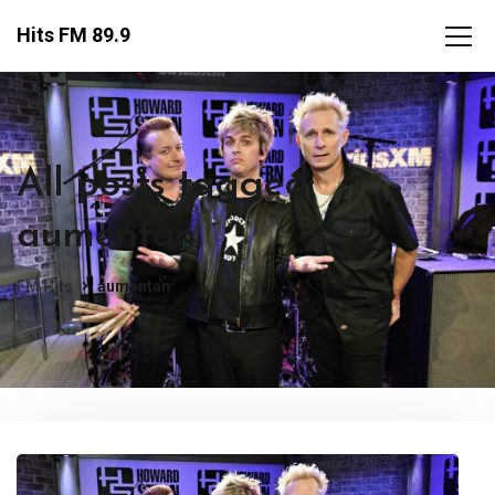
Hits FM 89.9
All posts tagged:
aumentan
FM Hits
aumentan