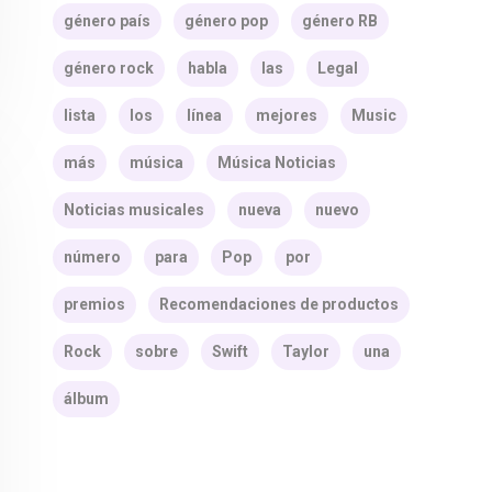
género país
género pop
género RB
género rock
habla
las
Legal
lista
los
línea
mejores
Music
más
música
Música Noticias
Noticias musicales
nueva
nuevo
número
para
Pop
por
premios
Recomendaciones de productos
Rock
sobre
Swift
Taylor
una
álbum