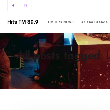
Hits FM 89.9
FM Hits NEWS
Ariana Grande
All posts tagged:
FM Hits
Loud