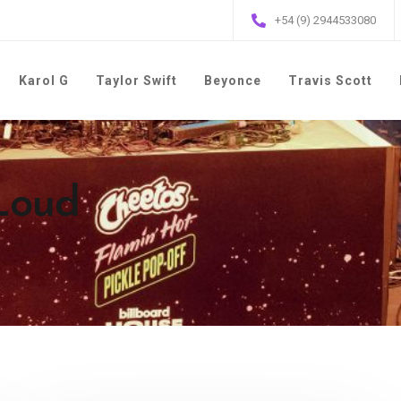
+54 (9) 2944533080
Karol G
Taylor Swift
Beyonce
Travis Scott
 Loud