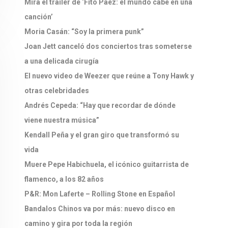
Mirá el tráiler de ‘Fito Páez: el mundo cabe en una
canción’
Moria Casán: “Soy la primera punk”
Joan Jett canceló dos conciertos tras someterse
a una delicada cirugía
El nuevo video de Weezer que reúne a Tony Hawk y
otras celebridades
Andrés Cepeda: “Hay que recordar de dónde
viene nuestra música”
Kendall Peña y el gran giro que transformó su
vida
Muere Pepe Habichuela, el icónico guitarrista de
flamenco, a los 82 años
P&R: Mon Laferte – Rolling Stone en Español
Bandalos Chinos va por más: nuevo disco en
camino y gira por toda la región