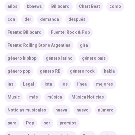
años
bbnews
Billboard
Chart Beat
como
con
del
demanda
después
Fuente: Billboard
Fuente: Rock & Pop
Fuente: Rolling Stone Argentina
gira
género hiphop
género latino
género país
género pop
género RB
género rock
habla
las
Legal
lista
los
línea
mejores
Music
más
música
Música Noticias
Noticias musicales
nueva
nuevo
número
para
Pop
por
premios