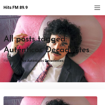
Hits FM 89.9
All posts tagged: Los
Auténticos Decadentes
FM Hits
Los Auténticos Decadentes