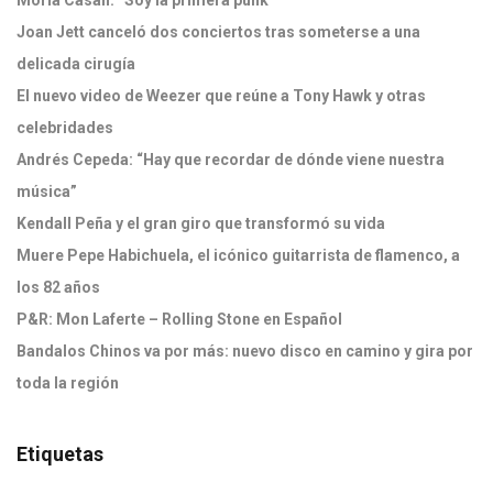
Moria Casán: “Soy la primera punk”
Joan Jett canceló dos conciertos tras someterse a una
delicada cirugía
El nuevo video de Weezer que reúne a Tony Hawk y otras
celebridades
Andrés Cepeda: “Hay que recordar de dónde viene nuestra
música”
Kendall Peña y el gran giro que transformó su vida
Muere Pepe Habichuela, el icónico guitarrista de flamenco, a
los 82 años
P&R: Mon Laferte – Rolling Stone en Español
Bandalos Chinos va por más: nuevo disco en camino y gira por
toda la región
Etiquetas