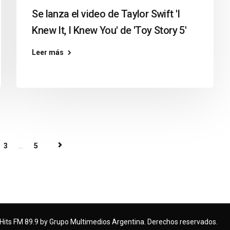
Se lanza el video de Taylor Swift 'I
Knew It, I Knew You' de 'Toy Story 5'
Leer más
3
...
5
Hits FM 89.9 by Grupo Multimedios Argentina. Derechos reservados.