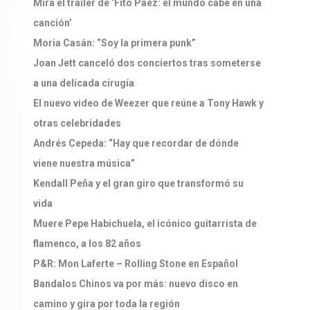
Mirá el tráiler de ‘Fito Páez: el mundo cabe en una
canción’
Moria Casán: “Soy la primera punk”
Joan Jett canceló dos conciertos tras someterse
a una delicada cirugía
El nuevo video de Weezer que reúne a Tony Hawk y
otras celebridades
Andrés Cepeda: “Hay que recordar de dónde
viene nuestra música”
Kendall Peña y el gran giro que transformó su
vida
Muere Pepe Habichuela, el icónico guitarrista de
flamenco, a los 82 años
P&R: Mon Laferte – Rolling Stone en Español
Bandalos Chinos va por más: nuevo disco en
camino y gira por toda la región