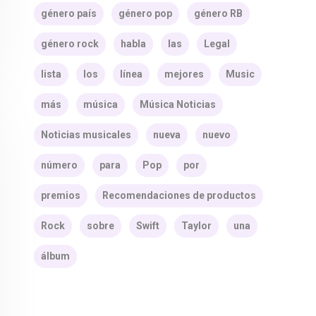
género país
género pop
género RB
género rock
habla
las
Legal
lista
los
línea
mejores
Music
más
música
Música Noticias
Noticias musicales
nueva
nuevo
número
para
Pop
por
premios
Recomendaciones de productos
Rock
sobre
Swift
Taylor
una
álbum