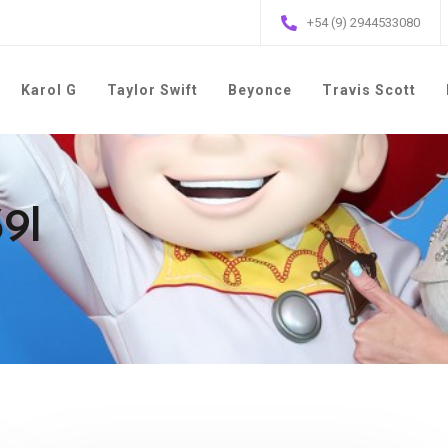
+54 (9) 2944533080
Karol G
Taylor Swift
Beyonce
Travis Scott
39I