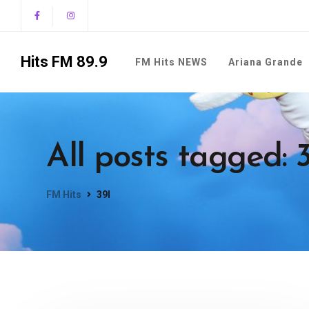
Hits FM 89.9
FM Hits NEWS
Ariana Grande
All posts tagged: 
FM Hits
39I