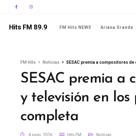
Hits FM 89.9
FM Hits NEWS
Ariana Grande
FM Hits
Noticias
SESAC premia a compositores de ci
SESAC premia a c
y televisión en los
completa
4 junio, 2026
Hits FM
Noticias