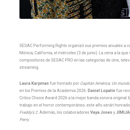
SESAC Performing Rights organizó sus premios anuales a com
Mónica, California, el miércoles (3 de junio). La cena a la qu
compositores de SESAC PRO en las categorías de cine, televisi
streaming.
Laura Karpman
fue honrado por
Capitán América: Un mundo 
en los Premios de la Academia 2026.
Daniel Lopatin
fue rec
Critics Choice Award 2026 a la mejor banda sonora original.
trabajo en el horror contemporáneo; este año serán honrado
Freddy's 2.
Además, los colaboradores
Vaya Jones
y
JIMIJ
Perry
.