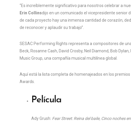
“Es increíblemente significativo para nosotros celebrar a nue
Erin Collins
dijo en un comunicado el vicepresidente senior d
de cada proyecto hay una inmensa cantidad de corazón, dedi
de reconocer y aplaudir su trabajo”.
SESAC Performing Rights representa a compositores de una 
Beck, Rosanne Cash, David Crosby, Neil Diamond, Bob Dylan
Music Group, una compañía musical multilínea global.
Aquí está la lista completa de homenajeados en los premio
Awards.
Película
A
dy Grush:
Fear Street: Reina del baile, Cinco noches en