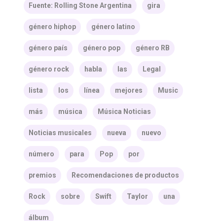
Fuente: Rolling Stone Argentina
gira
género hiphop
género latino
género país
género pop
género RB
género rock
habla
las
Legal
lista
los
línea
mejores
Music
más
música
Música Noticias
Noticias musicales
nueva
nuevo
número
para
Pop
por
premios
Recomendaciones de productos
Rock
sobre
Swift
Taylor
una
álbum