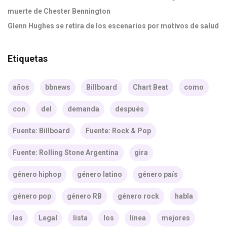
muerte de Chester Bennington
Glenn Hughes se retira de los escenarios por motivos de salud
Etiquetas
años
bbnews
Billboard
Chart Beat
como
con
del
demanda
después
Fuente: Billboard
Fuente: Rock & Pop
Fuente: Rolling Stone Argentina
gira
género hiphop
género latino
género país
género pop
género RB
género rock
habla
las
Legal
lista
los
línea
mejores