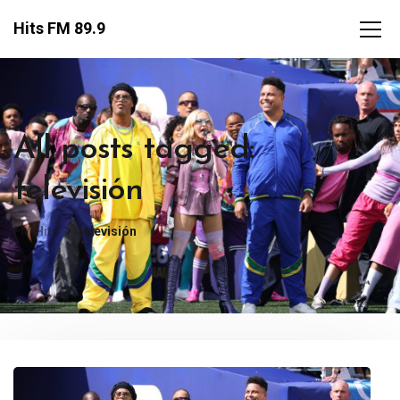
Hits FM 89.9
All posts tagged:
televisión
FM Hits
televisión