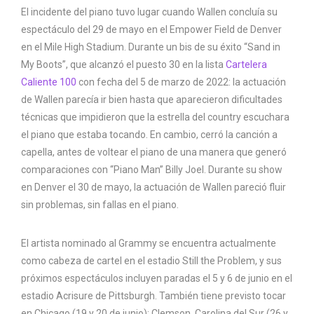
El incidente del piano tuvo lugar cuando Wallen concluía su
espectáculo del 29 de mayo en el Empower Field de Denver
en el Mile High Stadium. Durante un bis de su éxito “Sand in
My Boots”, que alcanzó el puesto 30 en la lista
Cartelera
Caliente 100
con fecha del 5 de marzo de 2022: la actuación
de Wallen parecía ir bien hasta que aparecieron dificultades
técnicas que impidieron que la estrella del country escuchara
el piano que estaba tocando. En cambio, cerró la canción a
capella, antes de voltear el piano de una manera que generó
comparaciones con “Piano Man” Billy Joel. Durante su show
en Denver el 30 de mayo, la actuación de Wallen pareció fluir
sin problemas, sin fallas en el piano.
El artista nominado al Grammy se encuentra actualmente
como cabeza de cartel en el estadio Still the Problem, y sus
próximos espectáculos incluyen paradas el 5 y 6 de junio en el
estadio Acrisure de Pittsburgh. También tiene previsto tocar
en Chicago (19 y 20 de junio); Clemson, Carolina del Sur (26 y