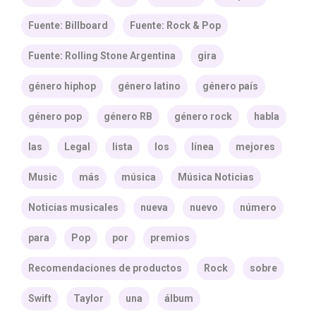
Fuente: Billboard
Fuente: Rock & Pop
Fuente: Rolling Stone Argentina
gira
género hiphop
género latino
género país
género pop
género RB
género rock
habla
las
Legal
lista
los
línea
mejores
Music
más
música
Música Noticias
Noticias musicales
nueva
nuevo
número
para
Pop
por
premios
Recomendaciones de productos
Rock
sobre
Swift
Taylor
una
álbum