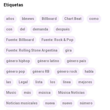
Etiquetas
años
bbnews
Billboard
Chart Beat
como
con
del
demanda
después
Fuente: Billboard
Fuente: Rock & Pop
Fuente: Rolling Stone Argentina
gira
género hiphop
género latino
género país
género pop
género RB
género rock
habla
las
Legal
lista
los
línea
mejores
Music
más
música
Música Noticias
Noticias musicales
nueva
nuevo
número