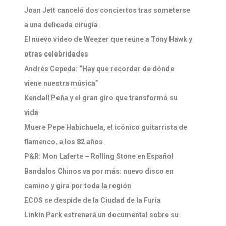
Joan Jett canceló dos conciertos tras someterse
a una delicada cirugía
El nuevo video de Weezer que reúne a Tony Hawk y
otras celebridades
Andrés Cepeda: “Hay que recordar de dónde
viene nuestra música”
Kendall Peña y el gran giro que transformó su
vida
Muere Pepe Habichuela, el icónico guitarrista de
flamenco, a los 82 años
P&R: Mon Laferte – Rolling Stone en Español
Bandalos Chinos va por más: nuevo disco en
camino y gira por toda la región
ECOS se despide de la Ciudad de la Furia
Linkin Park estrenará un documental sobre su