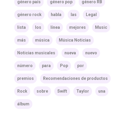
género país
género pop
género RB
género rock
habla
las
Legal
lista
los
línea
mejores
Music
más
música
Música Noticias
Noticias musicales
nueva
nuevo
número
para
Pop
por
premios
Recomendaciones de productos
Rock
sobre
Swift
Taylor
una
álbum