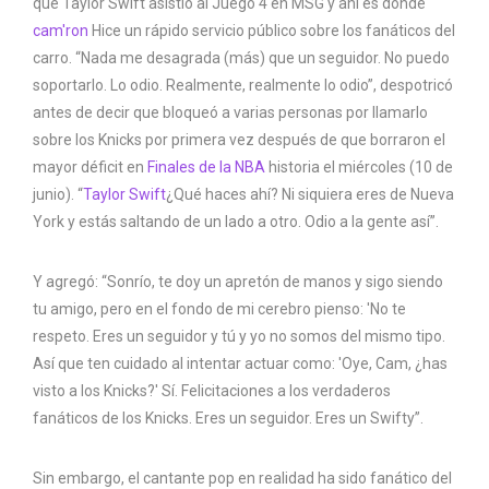
que Taylor Swift asistió al Juego 4 en MSG y ahí es donde
cam'ron
Hice un rápido servicio público sobre los fanáticos del
carro. “Nada me desagrada (más) que un seguidor. No puedo
soportarlo. Lo odio. Realmente, realmente lo odio”, despotricó
antes de decir que bloqueó a varias personas por llamarlo
sobre los Knicks por primera vez después de que borraron el
mayor déficit en
Finales de la NBA
historia el miércoles (10 de
junio). “
Taylor Swift
¿Qué haces ahí? Ni siquiera eres de Nueva
York y estás saltando de un lado a otro. Odio a la gente así”.
Y agregó: “Sonrío, te doy un apretón de manos y sigo siendo
tu amigo, pero en el fondo de mi cerebro pienso: 'No te
respeto. Eres un seguidor y tú y yo no somos del mismo tipo.
Así que ten cuidado al intentar actuar como: 'Oye, Cam, ¿has
visto a los Knicks?' Sí. Felicitaciones a los verdaderos
fanáticos de los Knicks. Eres un seguidor. Eres un Swifty”.
Sin embargo, el cantante pop en realidad ha sido fanático del