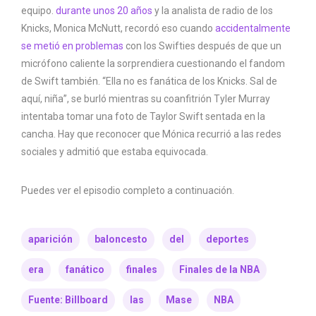
equipo.
durante unos 20 años
y la analista de radio de los
Knicks, Monica McNutt, recordó eso cuando
accidentalmente
se metió en problemas
con los Swifties después de que un
micrófono caliente la sorprendiera cuestionando el fandom
de Swift también. “Ella no es fanática de los Knicks. Sal de
aquí, niña”, se burló mientras su coanfitrión Tyler Murray
intentaba tomar una foto de Taylor Swift sentada en la
cancha. Hay que reconocer que Mónica recurrió a las redes
sociales y admitió que estaba equivocada.
Puedes ver el episodio completo a continuación.
aparición
baloncesto
del
deportes
era
fanático
finales
Finales de la NBA
Fuente: Billboard
las
Mase
NBA