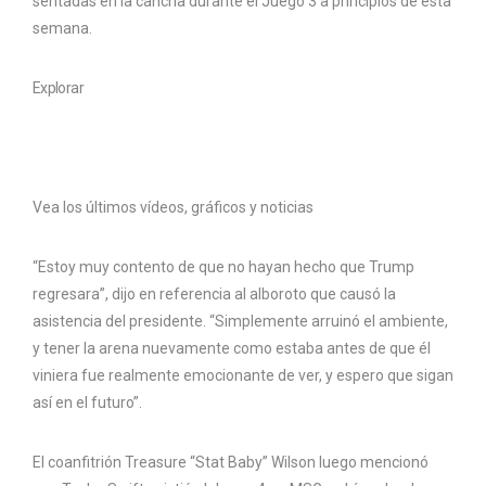
sentadas en la cancha durante el Juego 3 a principios de esta
semana.
Explorar
Vea los últimos vídeos, gráficos y noticias
“Estoy muy contento de que no hayan hecho que Trump
regresara”, dijo en referencia al alboroto que causó la
asistencia del presidente. “Simplemente arruinó el ambiente,
y tener la arena nuevamente como estaba antes de que él
viniera fue realmente emocionante de ver, y espero que sigan
así en el futuro”.
El coanfitrión Treasure “Stat Baby” Wilson luego mencionó