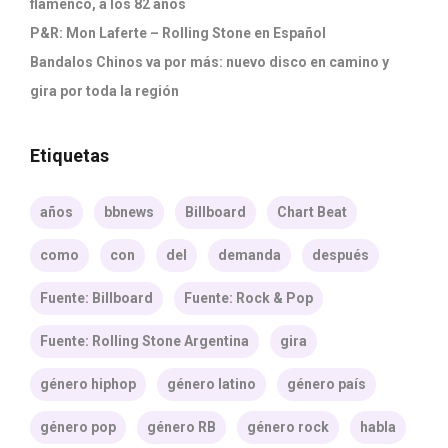
flamenco, a los 82 años
P&R: Mon Laferte – Rolling Stone en Español
Bandalos Chinos va por más: nuevo disco en camino y
gira por toda la región
Etiquetas
años
bbnews
Billboard
Chart Beat
como
con
del
demanda
después
Fuente: Billboard
Fuente: Rock & Pop
Fuente: Rolling Stone Argentina
gira
género hiphop
género latino
género país
género pop
género RB
género rock
habla