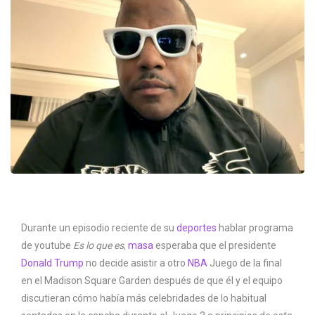
Durante un episodio reciente de su
deportes
hablar programa
de youtube
Es lo que es
,
masa
esperaba que el presidente
Donald Trump
no decide asistir a otro
NBA
Juego de la final
en el Madison Square Garden después de que él y el equipo
discutieran cómo había más celebridades de lo habitual