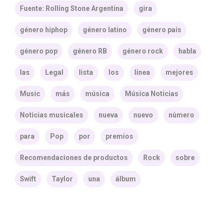
Fuente: Rolling Stone Argentina
gira
género hiphop
género latino
género país
género pop
género RB
género rock
habla
las
Legal
lista
los
línea
mejores
Music
más
música
Música Noticias
Noticias musicales
nueva
nuevo
número
para
Pop
por
premios
Recomendaciones de productos
Rock
sobre
Swift
Taylor
una
álbum