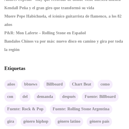
Kendall Peña y el gran giro que transformó su vida
Muere Pepe Habichuela, el icónico guitarrista de flamenco, a los 82
años
P&R: Mon Laferte – Rolling Stone en Español
Bandalos Chinos va por más: nuevo disco en camino y gira por toda
la región
Etiquetas
años
bbnews
Billboard
Chart Beat
como
con
del
demanda
después
Fuente: Billboard
Fuente: Rock & Pop
Fuente: Rolling Stone Argentina
gira
género hiphop
género latino
género país