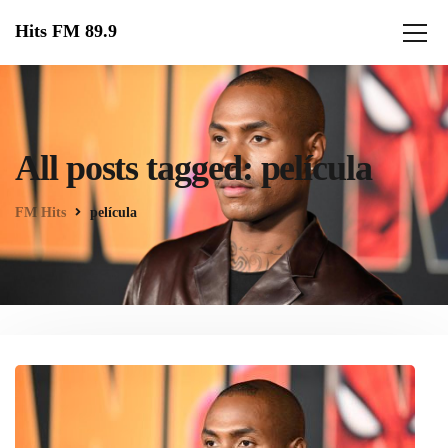
Hits FM 89.9
All posts tagged: película
FM Hits
película