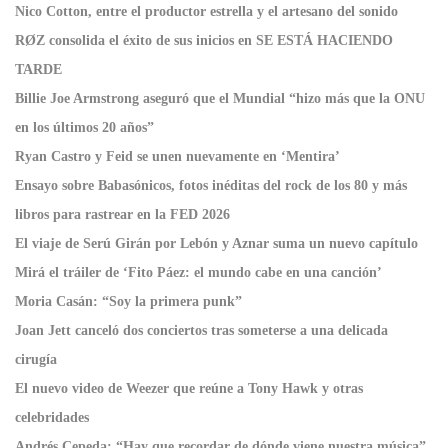
Nico Cotton, entre el productor estrella y el artesano del sonido
RØZ consolida el éxito de sus inicios en SE ESTÁ HACIENDO
TARDE
Billie Joe Armstrong aseguró que el Mundial “hizo más que la ONU
en los últimos 20 años”
Ryan Castro y Feid se unen nuevamente en ‘Mentira’
Ensayo sobre Babasónicos, fotos inéditas del rock de los 80 y más
libros para rastrear en la FED 2026
El viaje de Serú Girán por Lebón y Aznar suma un nuevo capítulo
Mirá el tráiler de ‘Fito Páez: el mundo cabe en una canción’
Moria Casán: “Soy la primera punk”
Joan Jett canceló dos conciertos tras someterse a una delicada
cirugía
El nuevo video de Weezer que reúne a Tony Hawk y otras
celebridades
Andrés Cepeda: “Hay que recordar de dónde viene nuestra música”