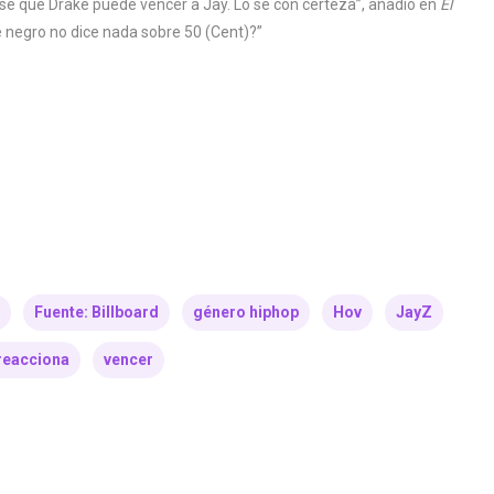
sé que Drake puede vencer a Jay. Lo sé con certeza”, añadió en
El
e negro no dice nada sobre 50 (Cent)?”
Fuente: Billboard
género hiphop
Hov
JayZ
reacciona
vencer