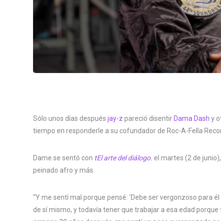
Sólo unos días después
jay-z
pareció disentir
Dama Dash
y o
tiempo en responderle a su cofundador de Roc-A-Fella Reco
Dame se sentó con
t
El arte del diálogo.
el martes (2 de junio),
peinado afro y más.
“Y me sentí mal porque pensé: 'Debe ser vergonzoso para él 
de sí mismo, y todavía tener que trabajar a esa edad porque 