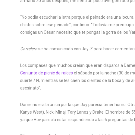
armario 20 años después, me sentí un poco avergonzado por 
“No podía escuchar la letra porque el peinado era una locura. 
chistes sobre ese peinado”, continuó. “Todavía me preocupo
consigas un César, necesito que te pongas la gorra de los Ya
Cartelera
se ha comunicado con Jay-Z para hacer comentari
Los compases que muchos creían que eran disparos a Dame pr
Conjunto de picnic de raíces
el sábado por la noche (30 de may
suerte / N, mientras se les caen los dientes de la boca y de 
asesinato”.
Dame no era la única por la que Jay parecía tener humo. Otr
Kanye West), Nicki Minaj, Tory Lanez y Drake. El hombre de 5
ya que Hov parecía estar respondiendo a las 6 preguntas de 