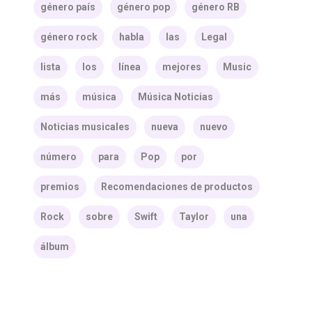
género país
género pop
género RB
género rock
habla
las
Legal
lista
los
línea
mejores
Music
más
música
Música Noticias
Noticias musicales
nueva
nuevo
número
para
Pop
por
premios
Recomendaciones de productos
Rock
sobre
Swift
Taylor
una
álbum