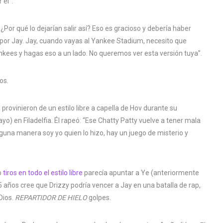
él”.
¿Por qué lo dejarían salir así? Eso es gracioso y debería haber
 por Jay. Jay, cuando vayas al Yankee Stadium, necesito que
nkees y hagas eso a un lado. No queremos ver esta versión tuya”.
os.
ovinieron de un estilo libre a capella de Hov durante su
o) en Filadelfia. Él rapeó: “Ese Chatty Patty vuelve a tener mala
alguna manera soy yo quien lo hizo, hay un juego de misterio y
o
tiros en todo el estilo libre
parecía apuntar a Ye (anteriormente
5 años cree que Drizzy podría vencer a Jay en una batalla de rap,
Dios.
REPARTIDOR DE HIELO
golpes.