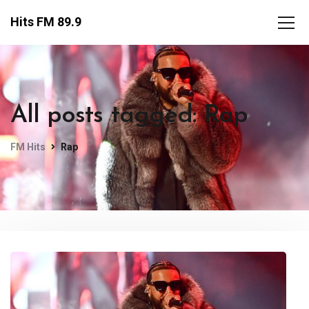
Hits FM 89.9
All posts tagged: Rap
FM Hits
Rap