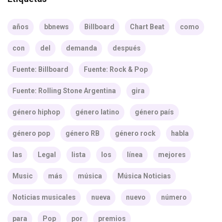
años
bbnews
Billboard
Chart Beat
como
con
del
demanda
después
Fuente: Billboard
Fuente: Rock & Pop
Fuente: Rolling Stone Argentina
gira
género hiphop
género latino
género país
género pop
género RB
género rock
habla
las
Legal
lista
los
línea
mejores
Music
más
música
Música Noticias
Noticias musicales
nueva
nuevo
número
para
Pop
por
premios