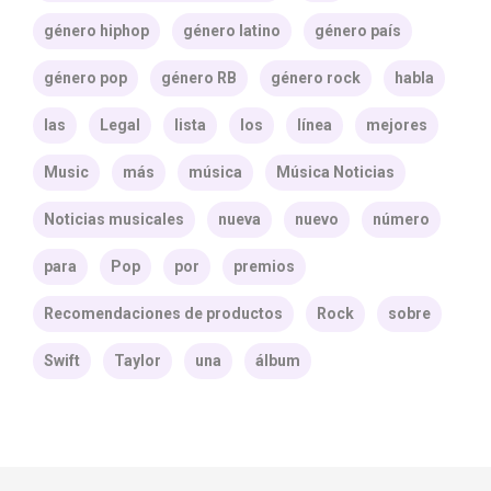
género hiphop
género latino
género país
género pop
género RB
género rock
habla
las
Legal
lista
los
línea
mejores
Music
más
música
Música Noticias
Noticias musicales
nueva
nuevo
número
para
Pop
por
premios
Recomendaciones de productos
Rock
sobre
Swift
Taylor
una
álbum