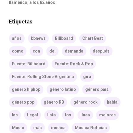
flamenco, a los 82 años
Etiquetas
años
bbnews
Billboard
Chart Beat
como
con
del
demanda
después
Fuente: Billboard
Fuente: Rock & Pop
Fuente: Rolling Stone Argentina
gira
género hiphop
género latino
género país
género pop
género RB
género rock
habla
las
Legal
lista
los
línea
mejores
Music
más
música
Música Noticias