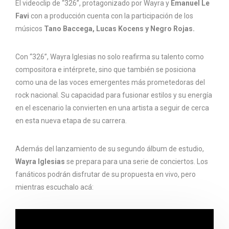
El videoclip de “326”, protagonizado por Wayra y
Emanuel Le
Favi
con a producción cuenta con la participación de los
músicos
Tano Baccega, Lucas Kocens y Negro Rojas.
Con “326”, Wayra Iglesias no solo reafirma su talento como
compositora e intérprete, sino que también se posiciona
como una de las voces emergentes más prometedoras del
rock nacional. Su capacidad para fusionar estilos y su energía
en el escenario la convierten en una artista a seguir de cerca
en esta nueva etapa de su carrera.
Además del lanzamiento de su segundo álbum de estudio,
Wayra Iglesias
se prepara para una serie de conciertos. Los
fanáticos podrán disfrutar de su propuesta en vivo, pero
mientras escuchalo acá: