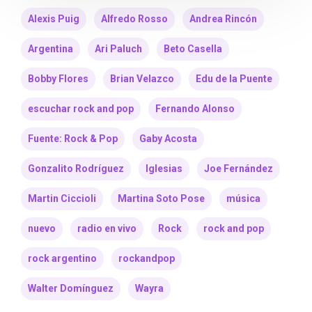
Alexis Puig
Alfredo Rosso
Andrea Rincón
Argentina
Ari Paluch
Beto Casella
Bobby Flores
Brian Velazco
Edu de la Puente
escuchar rock and pop
Fernando Alonso
Fuente: Rock & Pop
Gaby Acosta
Gonzalito Rodríguez
Iglesias
Joe Fernández
Martin Ciccioli
Martina Soto Pose
música
nuevo
radio en vivo
Rock
rock and pop
rock argentino
rockandpop
Walter Domínguez
Wayra