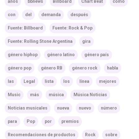
años
bbnews
Billboard
Chart Beat
como
con
del
demanda
después
Fuente: Billboard
Fuente: Rock & Pop
Fuente: Rolling Stone Argentina
gira
género hiphop
género latino
género país
género pop
género RB
género rock
habla
las
Legal
lista
los
línea
mejores
Music
más
música
Música Noticias
Noticias musicales
nueva
nuevo
número
para
Pop
por
premios
Recomendaciones de productos
Rock
sobre