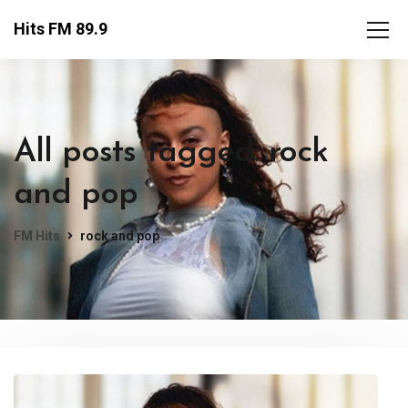
Hits FM 89.9
All posts tagged: rock
and pop
FM Hits
rock and pop