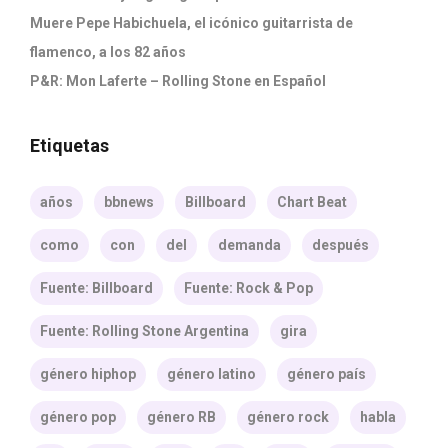
Muere Pepe Habichuela, el icónico guitarrista de
flamenco, a los 82 años
P&R: Mon Laferte – Rolling Stone en Español
Etiquetas
años
bbnews
Billboard
Chart Beat
como
con
del
demanda
después
Fuente: Billboard
Fuente: Rock & Pop
Fuente: Rolling Stone Argentina
gira
género hiphop
género latino
género país
género pop
género RB
género rock
habla