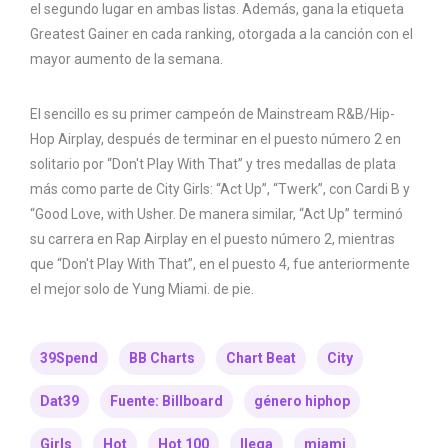
el segundo lugar en ambas listas. Además, gana la etiqueta
Greatest Gainer en cada ranking, otorgada a la canción con el
mayor aumento de la semana.
El sencillo es su primer campeón de Mainstream R&B/Hip-
Hop Airplay, después de terminar en el puesto número 2 en
solitario por “Don't Play With That” y tres medallas de plata
más como parte de City Girls: “Act Up”, “Twerk”, con Cardi B y
“Good Love, with Usher. De manera similar, “Act Up” terminó
su carrera en Rap Airplay en el puesto número 2, mientras
que “Don't Play With That”, en el puesto 4, fue anteriormente
el mejor solo de Yung Miami. de pie.
39Spend
BB Charts
Chart Beat
City
Dat39
Fuente: Billboard
género hiphop
Girls
Hot
Hot 100
llega
miami