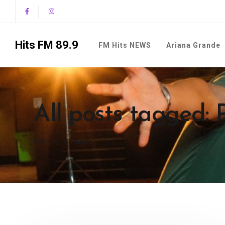
Hits FM 89.9
FM Hits NEWS
Ariana Grande
All posts tagged: 
FM Hits
Periko