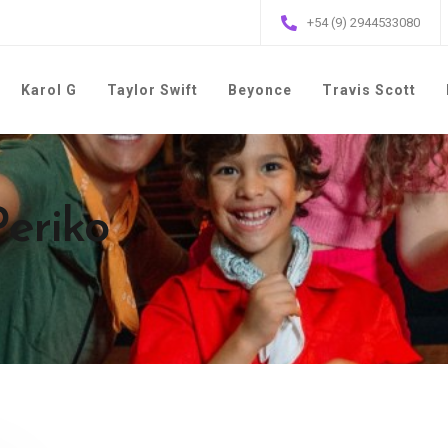
+54 (9) 2944533080
Karol G
Taylor Swift
Beyonce
Travis Scott
Periko