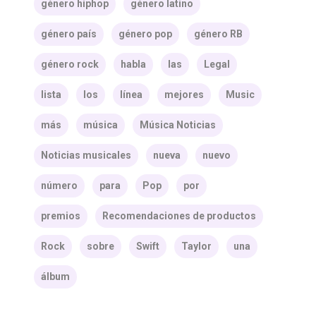
género hiphop
género latino
género país
género pop
género RB
género rock
habla
las
Legal
lista
los
línea
mejores
Music
más
música
Música Noticias
Noticias musicales
nueva
nuevo
número
para
Pop
por
premios
Recomendaciones de productos
Rock
sobre
Swift
Taylor
una
álbum