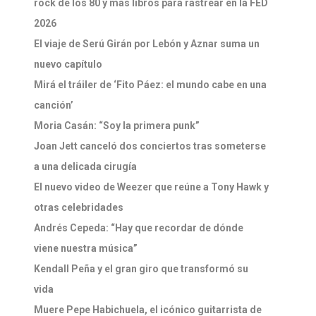
rock de los 80 y más libros para rastrear en la FED
2026
El viaje de Serú Girán por Lebón y Aznar suma un
nuevo capítulo
Mirá el tráiler de ‘Fito Páez: el mundo cabe en una
canción’
Moria Casán: “Soy la primera punk”
Joan Jett canceló dos conciertos tras someterse
a una delicada cirugía
El nuevo video de Weezer que reúne a Tony Hawk y
otras celebridades
Andrés Cepeda: “Hay que recordar de dónde
viene nuestra música”
Kendall Peña y el gran giro que transformó su
vida
Muere Pepe Habichuela, el icónico guitarrista de