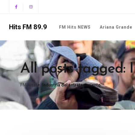
Hits FM 89.9
FM Hits NEWS
Ariana Grande
All posts tagged: 
FM Hits
Industria del entretenimiento