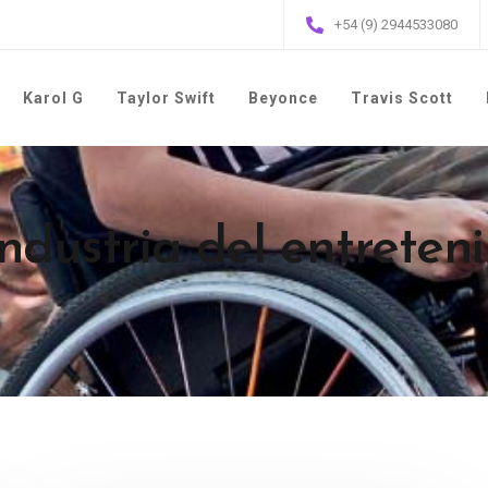
+54 (9) 2944533080
Karol G
Taylor Swift
Beyonce
Travis Scott
Industria del entreten