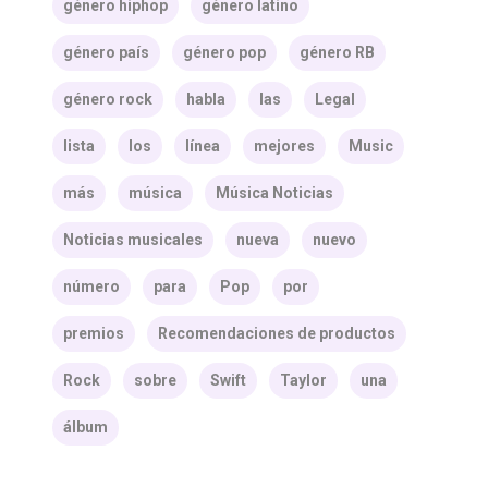
género hiphop
género latino
género país
género pop
género RB
género rock
habla
las
Legal
lista
los
línea
mejores
Music
más
música
Música Noticias
Noticias musicales
nueva
nuevo
número
para
Pop
por
premios
Recomendaciones de productos
Rock
sobre
Swift
Taylor
una
álbum