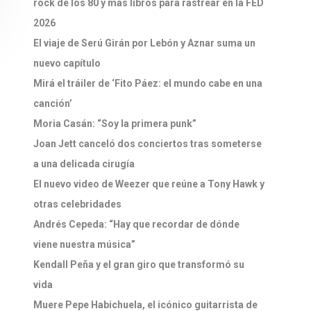
rock de los 80 y más libros para rastrear en la FED
2026
El viaje de Serú Girán por Lebón y Aznar suma un
nuevo capítulo
Mirá el tráiler de ‘Fito Páez: el mundo cabe en una
canción’
Moria Casán: “Soy la primera punk”
Joan Jett canceló dos conciertos tras someterse
a una delicada cirugía
El nuevo video de Weezer que reúne a Tony Hawk y
otras celebridades
Andrés Cepeda: “Hay que recordar de dónde
viene nuestra música”
Kendall Peña y el gran giro que transformó su
vida
Muere Pepe Habichuela, el icónico guitarrista de