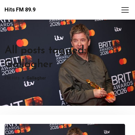
Hits FM 89.9
All posts tagged:
Gallagher
FM Hits
Gallagher