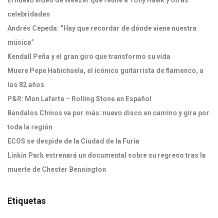
El nuevo video de Weezer que reúne a Tony Hawk y otras
celebridades
Andrés Cepeda: “Hay que recordar de dónde viene nuestra
música”
Kendall Peña y el gran giro que transformó su vida
Muere Pepe Habichuela, el icónico guitarrista de flamenco, a
los 82 años
P&R: Mon Laferte – Rolling Stone en Español
Bandalos Chinos va por más: nuevo disco en camino y gira por
toda la región
ECOS se despide de la Ciudad de la Furia
Linkin Park estrenará un documental sobre su regreso tras la
muerte de Chester Bennington
Etiquetas