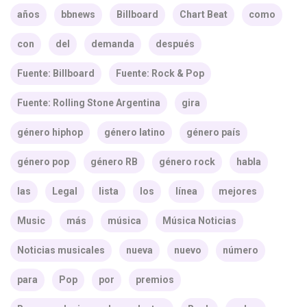
años
bbnews
Billboard
Chart Beat
como
con
del
demanda
después
Fuente: Billboard
Fuente: Rock & Pop
Fuente: Rolling Stone Argentina
gira
género hiphop
género latino
género país
género pop
género RB
género rock
habla
las
Legal
lista
los
línea
mejores
Music
más
música
Música Noticias
Noticias musicales
nueva
nuevo
número
para
Pop
por
premios