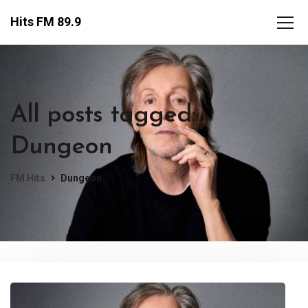
Hits FM 89.9
All posts tagged:
Dungeon
FM Hits
Dungeon