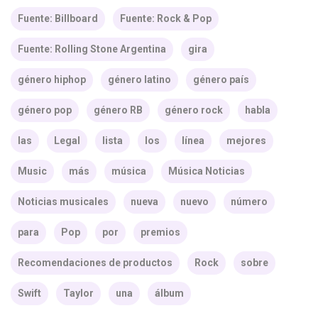
Fuente: Billboard
Fuente: Rock & Pop
Fuente: Rolling Stone Argentina
gira
género hiphop
género latino
género país
género pop
género RB
género rock
habla
las
Legal
lista
los
línea
mejores
Music
más
música
Música Noticias
Noticias musicales
nueva
nuevo
número
para
Pop
por
premios
Recomendaciones de productos
Rock
sobre
Swift
Taylor
una
álbum