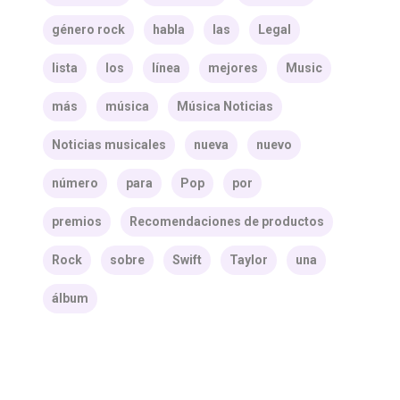
género rock
habla
las
Legal
lista
los
línea
mejores
Music
más
música
Música Noticias
Noticias musicales
nueva
nuevo
número
para
Pop
por
premios
Recomendaciones de productos
Rock
sobre
Swift
Taylor
una
álbum