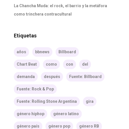
La Chancha Muda: el rock, el barrio y la metáfora
como trinchera contracultural
Etiquetas
años
bbnews
Billboard
Chart Beat
como
con
del
demanda
después
Fuente: Billboard
Fuente: Rock & Pop
Fuente: Rolling Stone Argentina
gira
género hiphop
género latino
género país
género pop
género RB