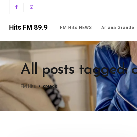
Hits FM 89.9
FM Hits NEWS
Ariana Grande
All posts tagged: 
FM Hits
creado