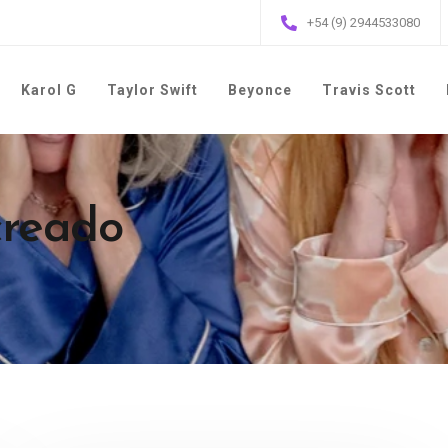
+54 (9) 2944533080
Karol G
Taylor Swift
Beyonce
Travis Scott
creado