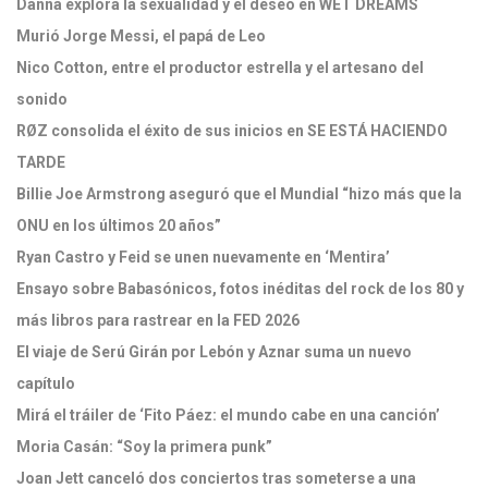
Danna explora la sexualidad y el deseo en WET DREAMS
Murió Jorge Messi, el papá de Leo
Nico Cotton, entre el productor estrella y el artesano del
sonido
RØZ consolida el éxito de sus inicios en SE ESTÁ HACIENDO
TARDE
Billie Joe Armstrong aseguró que el Mundial “hizo más que la
ONU en los últimos 20 años”
Ryan Castro y Feid se unen nuevamente en ‘Mentira’
Ensayo sobre Babasónicos, fotos inéditas del rock de los 80 y
más libros para rastrear en la FED 2026
El viaje de Serú Girán por Lebón y Aznar suma un nuevo
capítulo
Mirá el tráiler de ‘Fito Páez: el mundo cabe en una canción’
Moria Casán: “Soy la primera punk”
Joan Jett canceló dos conciertos tras someterse a una