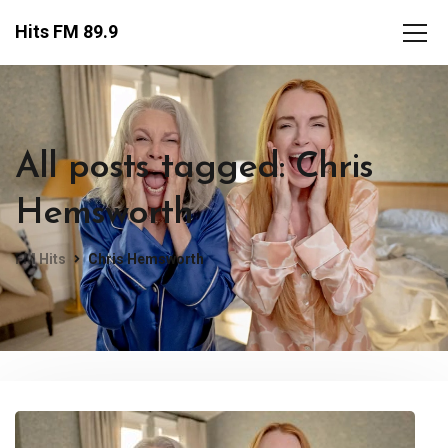
Hits FM 89.9
All posts tagged: Chris
Hemsworth
FM Hits
Chris Hemsworth