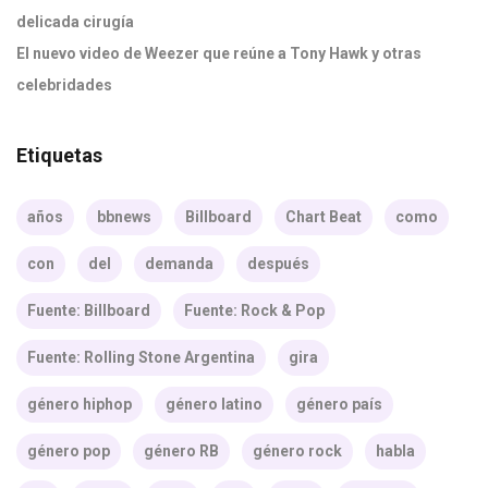
delicada cirugía
El nuevo video de Weezer que reúne a Tony Hawk y otras
celebridades
Etiquetas
años
bbnews
Billboard
Chart Beat
como
con
del
demanda
después
Fuente: Billboard
Fuente: Rock & Pop
Fuente: Rolling Stone Argentina
gira
género hiphop
género latino
género país
género pop
género RB
género rock
habla