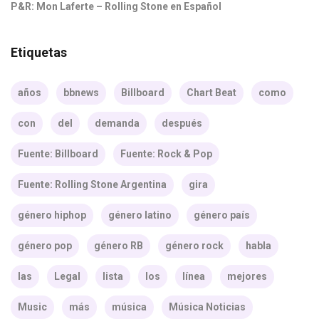
P&R: Mon Laferte – Rolling Stone en Español
Etiquetas
años
bbnews
Billboard
Chart Beat
como
con
del
demanda
después
Fuente: Billboard
Fuente: Rock & Pop
Fuente: Rolling Stone Argentina
gira
género hiphop
género latino
género país
género pop
género RB
género rock
habla
las
Legal
lista
los
línea
mejores
Music
más
música
Música Noticias