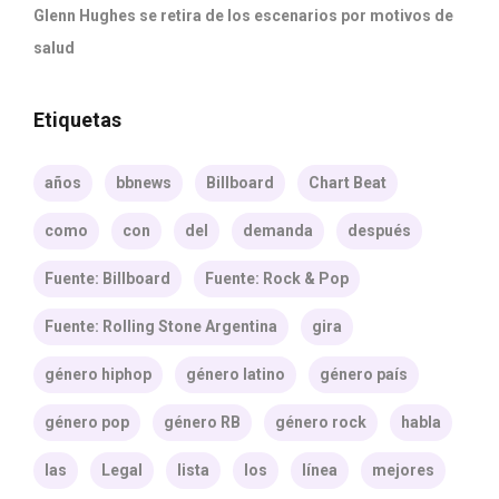
Glenn Hughes se retira de los escenarios por motivos de
salud
Etiquetas
años
bbnews
Billboard
Chart Beat
como
con
del
demanda
después
Fuente: Billboard
Fuente: Rock & Pop
Fuente: Rolling Stone Argentina
gira
género hiphop
género latino
género país
género pop
género RB
género rock
habla
las
Legal
lista
los
línea
mejores