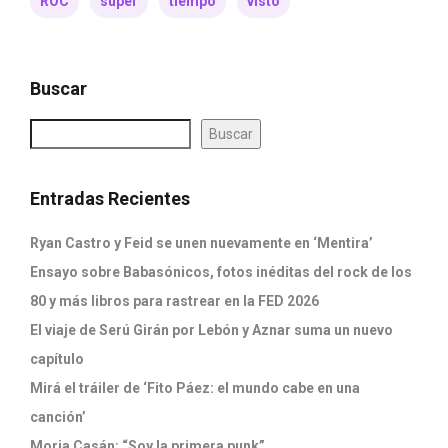
ROC
súper
tiempo
visto
Buscar
Buscar
Entradas Recientes
Ryan Castro y Feid se unen nuevamente en ‘Mentira’
Ensayo sobre Babasónicos, fotos inéditas del rock de los
80 y más libros para rastrear en la FED 2026
El viaje de Serú Girán por Lebón y Aznar suma un nuevo
capítulo
Mirá el tráiler de ‘Fito Páez: el mundo cabe en una
canción’
Moria Casán: “Soy la primera punk”