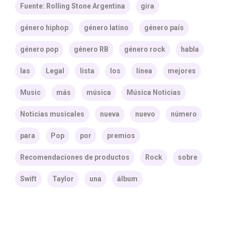
Fuente: Rolling Stone Argentina
gira
género hiphop
género latino
género país
género pop
género RB
género rock
habla
las
Legal
lista
los
línea
mejores
Music
más
música
Música Noticias
Noticias musicales
nueva
nuevo
número
para
Pop
por
premios
Recomendaciones de productos
Rock
sobre
Swift
Taylor
una
álbum