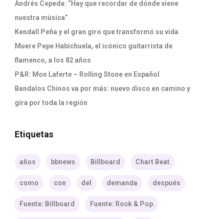
Andrés Cepeda: “Hay que recordar de dónde viene
nuestra música”
Kendall Peña y el gran giro que transformó su vida
Muere Pepe Habichuela, el icónico guitarrista de
flamenco, a los 82 años
P&R: Mon Laferte – Rolling Stone en Español
Bandalos Chinos va por más: nuevo disco en camino y
gira por toda la región
Etiquetas
años
bbnews
Billboard
Chart Beat
como
con
del
demanda
después
Fuente: Billboard
Fuente: Rock & Pop