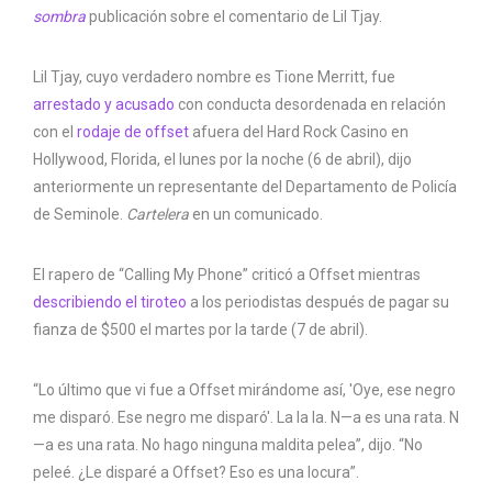
sombra
publicación sobre el comentario de Lil Tjay.
Lil Tjay, cuyo verdadero nombre es Tione Merritt, fue
arrestado y acusado
con conducta desordenada en relación
con el
rodaje de offset
afuera del Hard Rock Casino en
Hollywood, Florida, el lunes por la noche (6 de abril), dijo
anteriormente un representante del Departamento de Policía
de Seminole.
Cartelera
en un comunicado.
El rapero de “Calling My Phone” criticó a Offset mientras
describiendo el tiroteo
a los periodistas después de pagar su
fianza de $500 el martes por la tarde (7 de abril).
“Lo último que vi fue a Offset mirándome así, 'Oye, ese negro
me disparó. Ese negro me disparó'. La la la. N—a es una rata. N
—a es una rata. No hago ninguna maldita pelea”, dijo. “No
peleé. ¿Le disparé a Offset? Eso es una locura”.