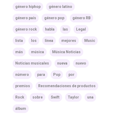
género hiphop
género latino
género país
género pop
género RB
género rock
habla
las
Legal
lista
los
línea
mejores
Music
más
música
Música Noticias
Noticias musicales
nueva
nuevo
número
para
Pop
por
premios
Recomendaciones de productos
Rock
sobre
Swift
Taylor
una
álbum