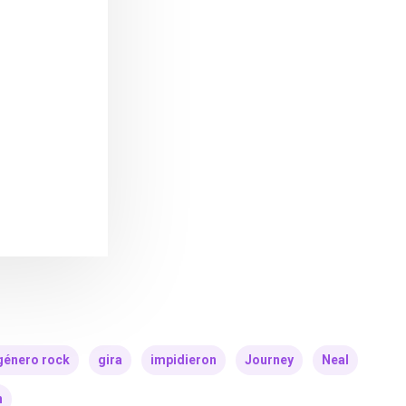
género rock
gira
impidieron
Journey
Neal
n