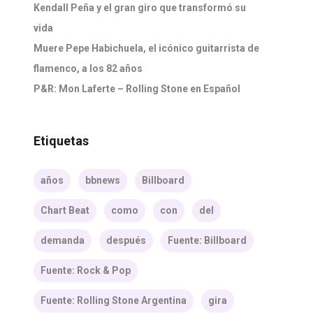
Kendall Peña y el gran giro que transformó su
vida
Muere Pepe Habichuela, el icónico guitarrista de
flamenco, a los 82 años
P&R: Mon Laferte – Rolling Stone en Español
Etiquetas
años
bbnews
Billboard
Chart Beat
como
con
del
demanda
después
Fuente: Billboard
Fuente: Rock & Pop
Fuente: Rolling Stone Argentina
gira