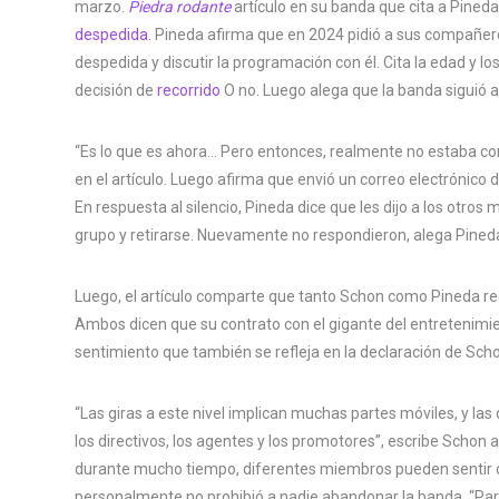
marzo.
Piedra rodante
artículo en su banda que cita a Pine
despedida
. Pineda afirma que en 2024 pidió a sus compañer
despedida y discutir la programación con él. Cita la edad y
decisión de
recorrido
O no. Luego alega que la banda siguió a
“Es lo que es ahora… Pero entonces, realmente no estaba co
en el artículo. Luego afirma que envió un correo electrónic
En respuesta al silencio, Pineda dice que les dijo a los otro
grupo y retirarse. Nuevamente no respondieron, alega Pined
Luego, el artículo comparte que tanto Schon como Pineda re
Ambos dicen que su contrato con el gigante del entretenimien
sentimiento que también se refleja en la declaración de Sch
“Las giras a este nivel implican muchas partes móviles, y la
los directivos, los agentes y los promotores”, escribe Schon
durante mucho tiempo, diferentes miembros pueden sentir d
personalmente no prohibió a nadie abandonar la banda. “Par