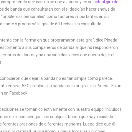
da compartiendo que casi no se une a Journey en su
actual gira de
os de banda que consultaran con él si decidían hacer shows de
 los “problemas personales” como factores importantes en su
delante y programó la gira de 60 fechas sin consultarlo.
ntento con la forma en que programaron esta gira”, dice Pineda
o descontento a sus compañeros de banda al que no respondieron.
s miembros de Journey no una sino dos veces que quería dejar el
a.
conocieron que dejar la banda no es tan simple como parece.
to en vivo AEG prohíbe a la banda realizar giras sin Pineda. Es un
on en Facebook.
s decisiones se toman colectivamente con nuestro equipo, incluidos
 antes de reconocer que con cualquier banda que haya existido
iferentes presiones de diferentes maneras. Luego dice que él
a mayor claridad, nunca impidí a nadie tomar sus propias