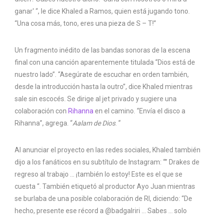
ganar' “, le dice Khaled a Ramos, quien está jugando tono.
“Una cosa más, tono, eres una pieza de S – T!”
Un fragmento inédito de las bandas sonoras de la escena
final con una canción aparentemente titulada “Dios está de
nuestro lado”. “Asegúrate de escuchar en orden también,
desde la introducción hasta la outro”, dice Khaled mientras
sale sin escocés. Se dirige al jet privado y sugiere una
colaboración con
Rihanna
en el camino. “Envía el disco a
Rihanna”, agrega. “
Aalam de Dios
. “
Al anunciar el proyecto en las redes sociales, Khaled también
dijo a los fanáticos en su subtítulo de Instagram: “” Drakes de
regreso al trabajo … ¡también lo estoy! Este es el que se
cuesta “. También etiquetó al productor Ayo Juan mientras
se burlaba de una posible colaboración de RI, diciendo: “De
hecho, presente ese récord a @badgalriri … Sabes … solo