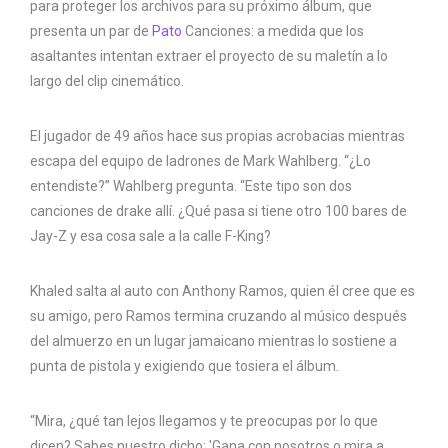
para proteger los archivos para su próximo álbum, que
presenta un par de
Pato
Canciones: a medida que los
asaltantes intentan extraer el proyecto de su maletín a lo
largo del clip cinemático.
El jugador de 49 años hace sus propias acrobacias mientras
escapa del equipo de ladrones de Mark Wahlberg. “¿Lo
entendiste?” Wahlberg pregunta. “Este tipo son dos
canciones de drake allí. ¿Qué pasa si tiene otro 100 bares de
Jay-Z y esa cosa sale a la calle F-King?
Khaled salta al auto con Anthony Ramos, quien él cree que es
su amigo, pero Ramos termina cruzando al músico después
del almuerzo en un lugar jamaicano mientras lo sostiene a
punta de pistola y exigiendo que tosiera el álbum.
“Mira, ¿qué tan lejos llegamos y te preocupas por lo que
dicen? Sabes nuestro dicho: 'Gana con nosotros o mira a