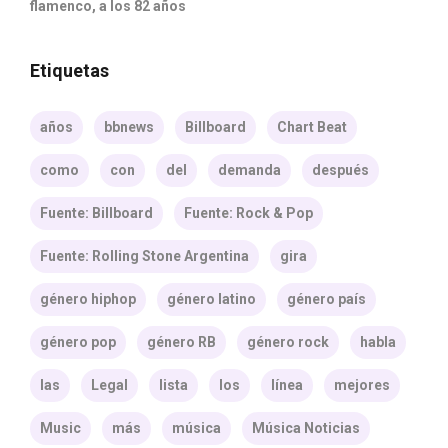
flamenco, a los 82 años
Etiquetas
años
bbnews
Billboard
Chart Beat
como
con
del
demanda
después
Fuente: Billboard
Fuente: Rock & Pop
Fuente: Rolling Stone Argentina
gira
género hiphop
género latino
género país
género pop
género RB
género rock
habla
las
Legal
lista
los
línea
mejores
Music
más
música
Música Noticias