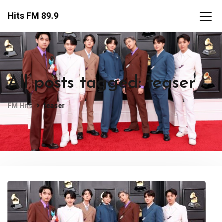
Hits FM 89.9
All posts tagged: teaser
FM Hits
teaser