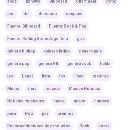
años
bbnews
Billboard
Chart Beat
como
con
del
demanda
después
Fuente: Billboard
Fuente: Rock & Pop
Fuente: Rolling Stone Argentina
gira
género hiphop
género latino
género país
género pop
género RB
género rock
habla
las
Legal
lista
los
línea
mejores
Music
más
música
Música Noticias
Noticias musicales
nueva
nuevo
número
para
Pop
por
premios
Recomendaciones de productos
Rock
sobre