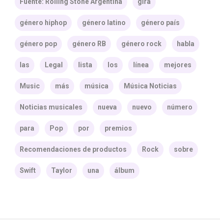
Fuente: Rolling Stone Argentina
gira
género hiphop
género latino
género país
género pop
género RB
género rock
habla
las
Legal
lista
los
línea
mejores
Music
más
música
Música Noticias
Noticias musicales
nueva
nuevo
número
para
Pop
por
premios
Recomendaciones de productos
Rock
sobre
Swift
Taylor
una
álbum