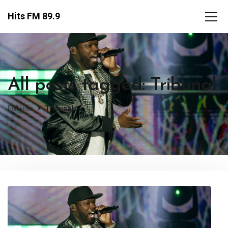
Hits FM 89.9
All posts tagged: Tribunal
FM Hits
Tribunal