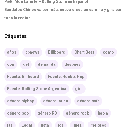
P&R: Mon Laferte – Rolling Stone en Español
Bandalos Chinos va por más: nuevo disco en camino y gira por
toda la región
Etiquetas
años
bbnews
Billboard
Chart Beat
como
con
del
demanda
después
Fuente: Billboard
Fuente: Rock & Pop
Fuente: Rolling Stone Argentina
gira
género hiphop
género latino
género país
género pop
género RB
género rock
habla
las
Legal
lista
los
línea
mejores